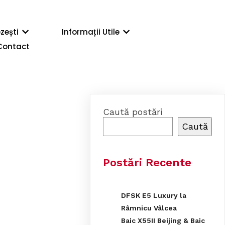
zești
Informații Utile
Contact
Caută postări
Caută
Postări Recente
DFSK E5 Luxury la
Râmnicu Vâlcea
Baic X55II Beijing & Baic