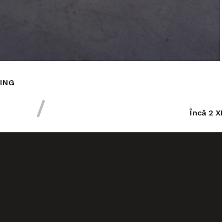
ING
Încă 2 X