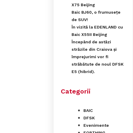
X75 Beijing
Baic BJ60, o frumusețe
de SUV!
În vizită la EDENLAND cu
Baic X55II Beijing
Începând de astăzi
străzile din Craiova și
împrejurimi vor fi
străbătute de noul DFSK
E5 (hibrid).
Categorii
BAIC
DFSK
Evenimente
FORTHING