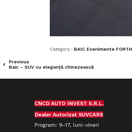
Category :
BAIC
Evenimente
FORTH
Previous
Baic – SUV cu eleganță chinezească
CNCD AUTO INVEST S.R.L.
Dealer Autorizat SUVCARS
Program:
9–17,
luni-vineri