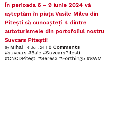
În perioada 6 – 9 iunie 2024 vă
așteptăm în piața Vasile Milea din
Pitești să cunoașteți 4 dintre
autoturismele din portofoliul nostru
Suvcars Pitești!
Mihai
0 Comments
By
|
6
Jun, 24
|
#suvcars #Baic #SuvcarsPitesti
#CNCDPitești #Seres3 #Forthing5 #SWM