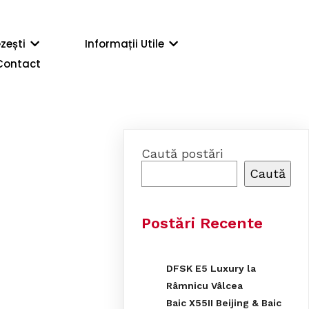
zești
Informații Utile
Contact
Caută postări
Caută
Postări Recente
DFSK E5 Luxury la
Râmnicu Vâlcea
Baic X55II Beijing & Baic