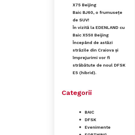
X75 Beijing
Baic BJ60, o frumusețe
de SUV!
În vizită la EDENLAND cu
Baic X55II Beijing
Începând de astăzi
străzile din Craiova și
împrejurimi vor fi
străbătute de noul DFSK
E5 (hibrid).
Categorii
BAIC
DFSK
Evenimente
FORTHING