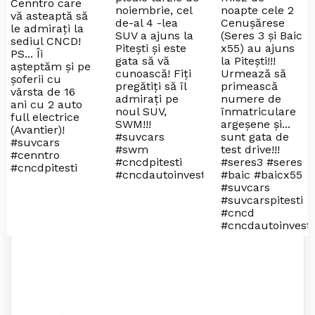
Cenntro care
noiembrie, cel
noapte cele 2
vă asteaptă să
de-al 4 -lea
Cenușărese
le admirați la
SUV a ajuns la
(Seres 3 și Baic
sediul CNCD!
Pitești și este
x55) au ajuns
PS... Îi
gata să vă
la Pitești!!!
așteptăm și pe
cunoască! Fiți
Urmează să
șoferii cu
pregătiți să îl
primească
vârsta de 16
admirați pe
numere de
ani cu 2 auto
noul SUV,
înmatriculare
full electrice
SWM!!!
argeșene și...
(Avantier)!
#suvcars
sunt gata de
#suvcars
#swm
test drive!!!
#cenntro
#cncdpitesti
#seres3 #seres
#cncdpitesti
#cncdautoinvest
#baic #baicx55
#suvcars
#suvcarspitesti
#cncd
#cncdautoinvest