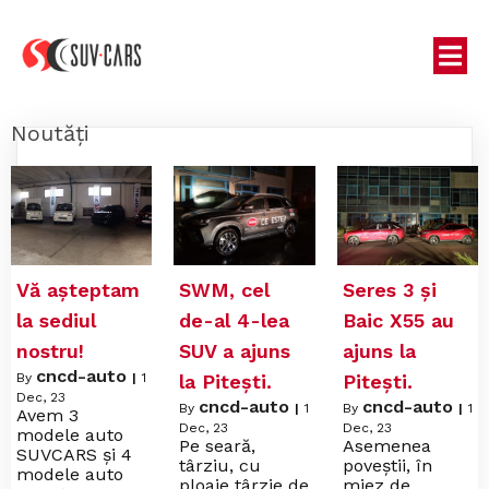
Noutăți
Vă așteptam
SWM, cel
Seres 3 și
la sediul
de-al 4-lea
Baic X55 au
nostru!
SUV a ajuns
ajuns la
cncd-auto
By
|
1
la Pitești.
Pitești.
Dec, 23
cncd-auto
cncd-auto
By
|
1
By
|
1
Avem 3
Dec, 23
Dec, 23
modele auto
Pe seară,
Asemenea
SUVCARS și 4
târziu, cu
poveștii, în
modele auto
ploaie târzie de
miez de