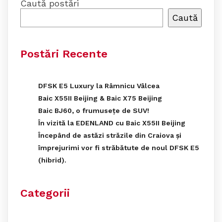
Caută postări
Caută
Postări Recente
DFSK E5 Luxury la Râmnicu Vâlcea
Baic X55II Beijing & Baic X75 Beijing
Baic BJ60, o frumusețe de SUV!
În vizită la EDENLAND cu Baic X55II Beijing
Începând de astăzi străzile din Craiova și
împrejurimi vor fi străbătute de noul DFSK E5
(hibrid).
Categorii