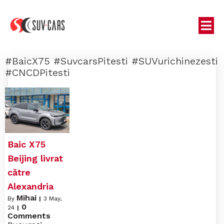
#BaicX75 #SuvcarsPitesti #SUVurichinezesti
#CNCDPitesti
Baic X75
Beijing livrat
către
Alexandria
Mihai
By
|
3
May,
0
24
|
Comments