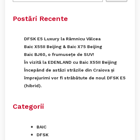
Postări Recente
DFSK E5 Luxury la Râmnicu Vâlcea
Baic X55II Beijing & Baic X75 Beijing
Baic BJ60, o frumusețe de SUV!
În vizită la EDENLAND cu Baic X55II Beijing
Începând de astăzi străzile din Craiova și
împrejurimi vor fi străbătute de noul DFSK E5
(hibrid).
Categorii
BAIC
DFSK