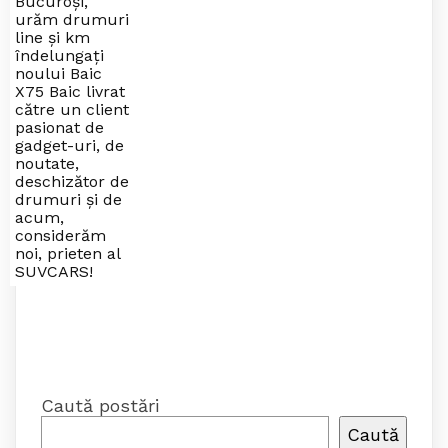
Bucuroși,
urăm drumuri
line și km
îndelungați
noului Baic
X75 Baic livrat
către un client
pasionat de
gadget-uri, de
noutate,
deschizător de
drumuri și de
acum,
considerăm
noi, prieten al
SUVCARS!
Caută postări
Caută